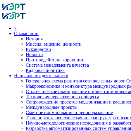
×
О компании
История
Миссия, видение, ценности
Руководство
Новости
Противодействие коррупции
Система менеджмента качества
Кадровая политика
Направления деятельности
Генеральная схема развития сети железных дорог
Макроэкономика и конъюнктура международных р
Стратегическое планирование и инвестиционный ан
Технология перевозочного процесса
Сопровождение проектов модернизации и расшире
Международные проекты
Сметное нормирование и ценообразование
Транспортно-логистическая инфраструктура и вза
Научно-методологические исследования и разработ
Разработка автоматизированных систем управления