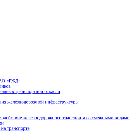
 ОАО «РЖД»
ынков
ализ в транспортной отрасли
ния железнодорожной инфраструктуры
имодействие железнодорожного транспорта со смежными видами
ки
 на транспорте