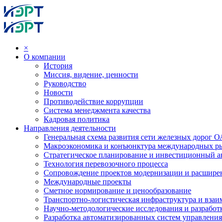
×
О компании
История
Миссия, видение, ценности
Руководство
Новости
Противодействие коррупции
Система менеджмента качества
Кадровая политика
Направления деятельности
Генеральная схема развития сети железных дорог
Макроэкономика и конъюнктура международных р
Стратегическое планирование и инвестиционный ан
Технология перевозочного процесса
Сопровождение проектов модернизации и расшире
Международные проекты
Сметное нормирование и ценообразование
Транспортно-логистическая инфраструктура и вза
Научно-методологические исследования и разработ
Разработка автоматизированных систем управления