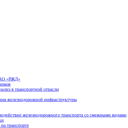
 ОАО «РЖД»
ынков
ализ в транспортной отрасли
ния железнодорожной инфраструктуры
имодействие железнодорожного транспорта со смежными видами
ки
 на транспорте