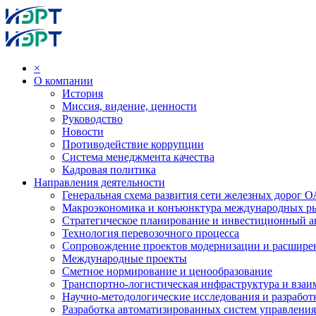
×
О компании
История
Миссия, видение, ценности
Руководство
Новости
Противодействие коррупции
Система менеджмента качества
Кадровая политика
Направления деятельности
Генеральная схема развития сети железных дорог
Макроэкономика и конъюнктура международных р
Стратегическое планирование и инвестиционный ан
Технология перевозочного процесса
Сопровождение проектов модернизации и расшире
Международные проекты
Сметное нормирование и ценообразование
Транспортно-логистическая инфраструктура и вза
Научно-методологические исследования и разработ
Разработка автоматизированных систем управления