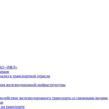
 ОАО «РЖД»
ынков
ализ в транспортной отрасли
ния железнодорожной инфраструктуры
имодействие железнодорожного транспорта со смежными видами
ки
 на транспорте