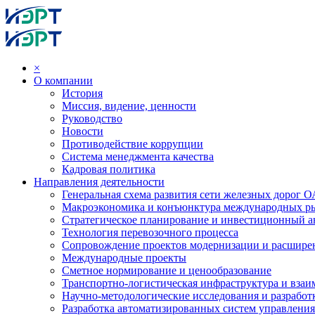
×
О компании
История
Миссия, видение, ценности
Руководство
Новости
Противодействие коррупции
Система менеджмента качества
Кадровая политика
Направления деятельности
Генеральная схема развития сети железных дорог
Макроэкономика и конъюнктура международных р
Стратегическое планирование и инвестиционный ан
Технология перевозочного процесса
Сопровождение проектов модернизации и расшире
Международные проекты
Сметное нормирование и ценообразование
Транспортно-логистическая инфраструктура и вза
Научно-методологические исследования и разработ
Разработка автоматизированных систем управления