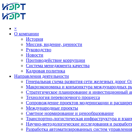
×
О компании
История
Миссия, видение, ценности
Руководство
Новости
Противодействие коррупции
Система менеджмента качества
Кадровая политика
Направления деятельности
Генеральная схема развития сети железных дорог
Макроэкономика и конъюнктура международных р
Стратегическое планирование и инвестиционный ан
Технология перевозочного процесса
Сопровождение проектов модернизации и расшире
Международные проекты
Сметное нормирование и ценообразование
Транспортно-логистическая инфраструктура и вза
Научно-методологические исследования и разработ
Разработка автоматизированных систем управления