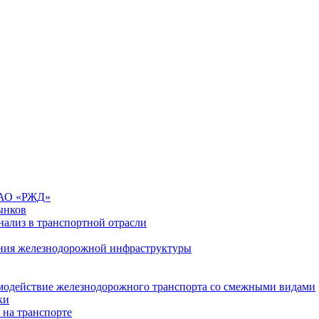
 ОАО «РЖД»
ынков
ализ в транспортной отрасли
ния железнодорожной инфраструктуры
имодействие железнодорожного транспорта со смежными видами
ки
 на транспорте