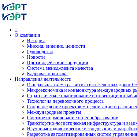
×
О компании
История
Миссия, видение, ценности
Руководство
Новости
Противодействие коррупции
Система менеджмента качества
Кадровая политика
Направления деятельности
Генеральная схема развития сети железных дорог
Макроэкономика и конъюнктура международных р
Стратегическое планирование и инвестиционный ан
Технология перевозочного процесса
Сопровождение проектов модернизации и расшире
Международные проекты
Сметное нормирование и ценообразование
Транспортно-логистическая инфраструктура и вза
Научно-методологические исследования и разработ
Разработка автоматизированных систем управления