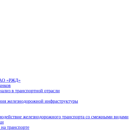
 ОАО «РЖД»
ынков
ализ в транспортной отрасли
ния железнодорожной инфраструктуры
имодействие железнодорожного транспорта со смежными видами
ки
 на транспорте