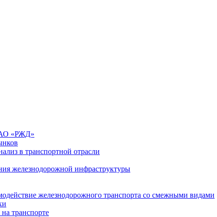
 ОАО «РЖД»
ынков
ализ в транспортной отрасли
ния железнодорожной инфраструктуры
имодействие железнодорожного транспорта со смежными видами
ки
 на транспорте