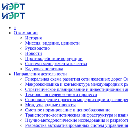
×
О компании
История
Миссия, видение, ценности
Руководство
Новости
Противодействие коррупции
Система менеджмента качества
Кадровая политика
Направления деятельности
Генеральная схема развития сети железных дорог
Макроэкономика и конъюнктура международных р
Стратегическое планирование и инвестиционный ан
Технология перевозочного процесса
Сопровождение проектов модернизации и расшире
Международные проекты
Сметное нормирование и ценообразование
Транспортно-логистическая инфраструктура и вза
Научно-методологические исследования и разработ
Разработка автоматизированных систем управления