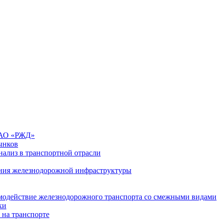
 ОАО «РЖД»
ынков
ализ в транспортной отрасли
ния железнодорожной инфраструктуры
имодействие железнодорожного транспорта со смежными видами
ки
 на транспорте