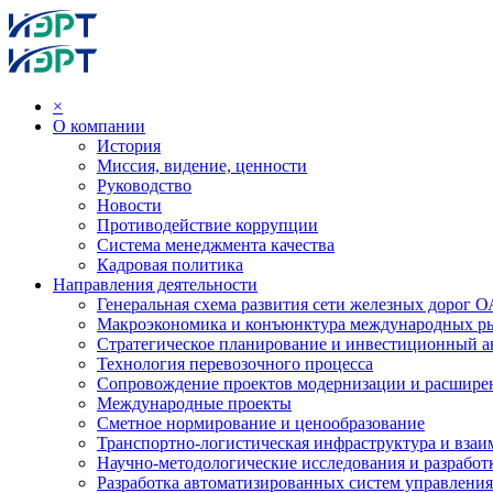
×
О компании
История
Миссия, видение, ценности
Руководство
Новости
Противодействие коррупции
Система менеджмента качества
Кадровая политика
Направления деятельности
Генеральная схема развития сети железных дорог
Макроэкономика и конъюнктура международных р
Стратегическое планирование и инвестиционный ан
Технология перевозочного процесса
Сопровождение проектов модернизации и расшире
Международные проекты
Сметное нормирование и ценообразование
Транспортно-логистическая инфраструктура и вза
Научно-методологические исследования и разработ
Разработка автоматизированных систем управления