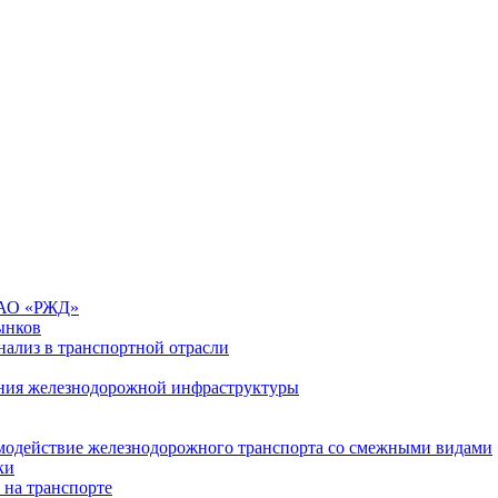
 ОАО «РЖД»
ынков
ализ в транспортной отрасли
ния железнодорожной инфраструктуры
имодействие железнодорожного транспорта со смежными видами
ки
 на транспорте