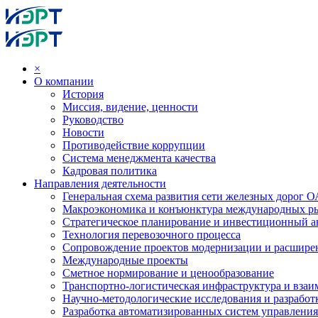
×
О компании
История
Миссия, видение, ценности
Руководство
Новости
Противодействие коррупции
Система менеджмента качества
Кадровая политика
Направления деятельности
Генеральная схема развития сети железных дорог
Макроэкономика и конъюнктура международных р
Стратегическое планирование и инвестиционный ан
Технология перевозочного процесса
Сопровождение проектов модернизации и расшире
Международные проекты
Сметное нормирование и ценообразование
Транспортно-логистическая инфраструктура и вза
Научно-методологические исследования и разработ
Разработка автоматизированных систем управления