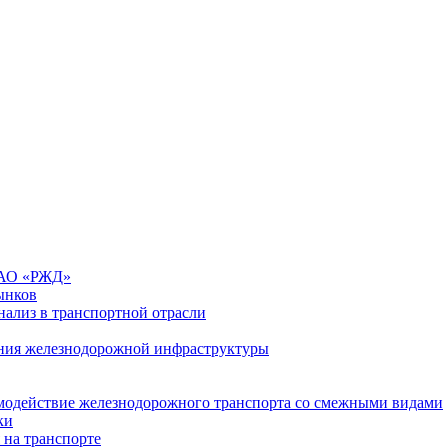
 ОАО «РЖД»
ынков
ализ в транспортной отрасли
ния железнодорожной инфраструктуры
имодействие железнодорожного транспорта со смежными видами
ки
 на транспорте