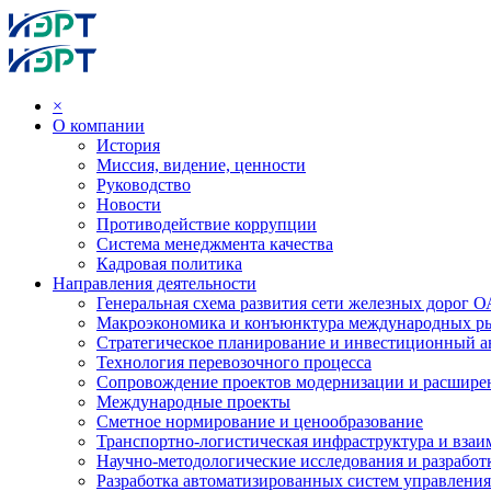
×
О компании
История
Миссия, видение, ценности
Руководство
Новости
Противодействие коррупции
Система менеджмента качества
Кадровая политика
Направления деятельности
Генеральная схема развития сети железных дорог
Макроэкономика и конъюнктура международных р
Стратегическое планирование и инвестиционный ан
Технология перевозочного процесса
Сопровождение проектов модернизации и расшире
Международные проекты
Сметное нормирование и ценообразование
Транспортно-логистическая инфраструктура и вза
Научно-методологические исследования и разработ
Разработка автоматизированных систем управления