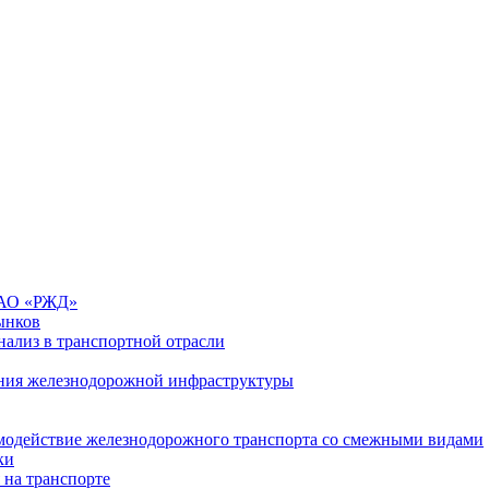
 ОАО «РЖД»
ынков
ализ в транспортной отрасли
ния железнодорожной инфраструктуры
имодействие железнодорожного транспорта со смежными видами
ки
 на транспорте