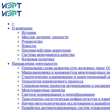
×
О компании
История
Миссия, видение, ценности
Руководство
Новости
Противодействие коррупции
Система менеджмента качества
Кадровая политика
Направления деятельности
Генеральная схема развития сети железных дорог
Макроэкономика и конъюнктура международных р
Стратегическое планирование и инвестиционный ан
Технология перевозочного процесса
Сопровождение проектов модернизации и расшире
Международные проекты
Сметное нормирование и ценообразование
Транспортно-логистическая инфраструктура и вза
Научно-методологические исследования и разработ
Разработка автоматизированных систем управления