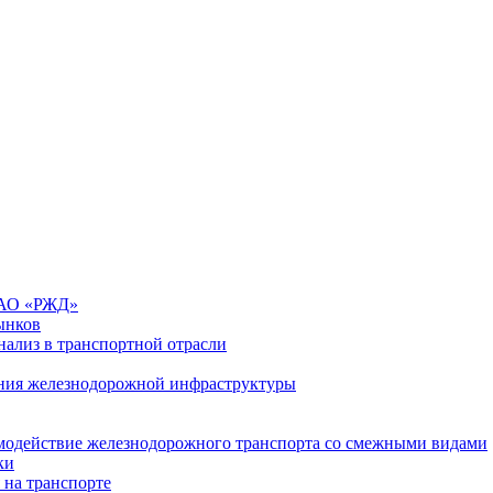
 ОАО «РЖД»
ынков
ализ в транспортной отрасли
ния железнодорожной инфраструктуры
имодействие железнодорожного транспорта со смежными видами
ки
 на транспорте