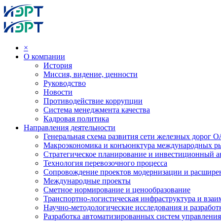
×
О компании
История
Миссия, видение, ценности
Руководство
Новости
Противодействие коррупции
Система менеджмента качества
Кадровая политика
Направления деятельности
Генеральная схема развития сети железных дорог
Макроэкономика и конъюнктура международных р
Стратегическое планирование и инвестиционный ан
Технология перевозочного процесса
Сопровождение проектов модернизации и расшире
Международные проекты
Сметное нормирование и ценообразование
Транспортно-логистическая инфраструктура и вза
Научно-методологические исследования и разработ
Разработка автоматизированных систем управления