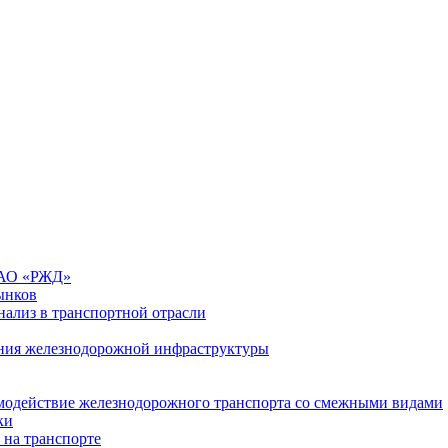
 ОАО «РЖД»
ынков
ализ в транспортной отрасли
ния железнодорожной инфраструктуры
имодействие железнодорожного транспорта со смежными видами
ки
 на транспорте