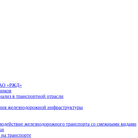
 ОАО «РЖД»
ынков
ализ в транспортной отрасли
ния железнодорожной инфраструктуры
имодействие железнодорожного транспорта со смежными видами
ки
 на транспорте