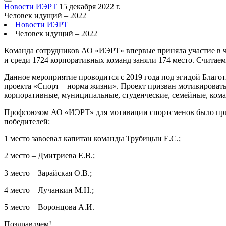
Новости ИЭРТ
15 декабря 2022 г.
Человек идущий – 2022
Новости ИЭРТ
Человек идущий – 2022
Команда сотрудников АО «ИЭРТ» впервые приняла участие в ч
и среди 1724 корпоративных команд заняли 174 место. Считаем, 
Данное мероприятие проводится с 2019 года под эгидой Благо
проекта «Спорт – норма жизни». Проект призван мотивироват
корпоративные, муниципальные, студенческие, семейные, коман
Профсоюзом АО «ИЭРТ» для мотивации спортсменов было приня
победителей:
1 место завоевал капитан команды Трубицын Е.С.;
2 место – Дмитриева Е.В.;
3 место – Зарайская О.В.;
4 место – Лучанкин М.Н.;
5 место – Воронцова А.И.
Поздравляем!