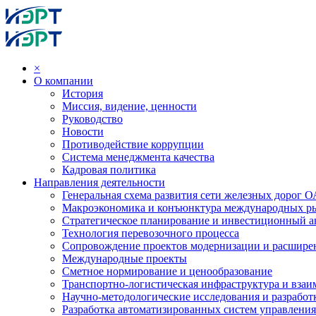
×
О компании
История
Миссия, видение, ценности
Руководство
Новости
Противодействие коррупции
Система менеджмента качества
Кадровая политика
Направления деятельности
Генеральная схема развития сети железных дорог
Макроэкономика и конъюнктура международных р
Стратегическое планирование и инвестиционный ан
Технология перевозочного процесса
Сопровождение проектов модернизации и расшире
Международные проекты
Сметное нормирование и ценообразование
Транспортно-логистическая инфраструктура и вза
Научно-методологические исследования и разработ
Разработка автоматизированных систем управления