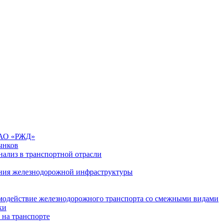
 ОАО «РЖД»
ынков
ализ в транспортной отрасли
ния железнодорожной инфраструктуры
имодействие железнодорожного транспорта со смежными видами
ки
 на транспорте