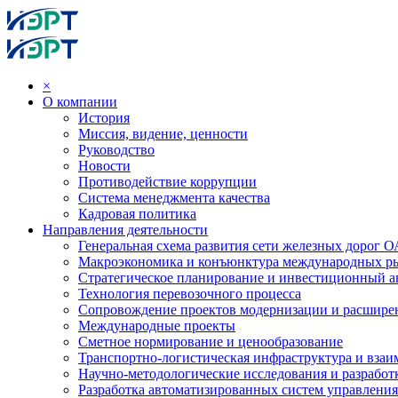
×
О компании
История
Миссия, видение, ценности
Руководство
Новости
Противодействие коррупции
Система менеджмента качества
Кадровая политика
Направления деятельности
Генеральная схема развития сети железных дорог
Макроэкономика и конъюнктура международных р
Стратегическое планирование и инвестиционный ан
Технология перевозочного процесса
Сопровождение проектов модернизации и расшире
Международные проекты
Сметное нормирование и ценообразование
Транспортно-логистическая инфраструктура и вза
Научно-методологические исследования и разработ
Разработка автоматизированных систем управления