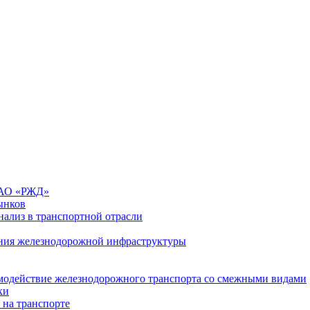
 ОАО «РЖД»
ынков
ализ в транспортной отрасли
ния железнодорожной инфраструктуры
имодействие железнодорожного транспорта со смежными видами
ки
 на транспорте