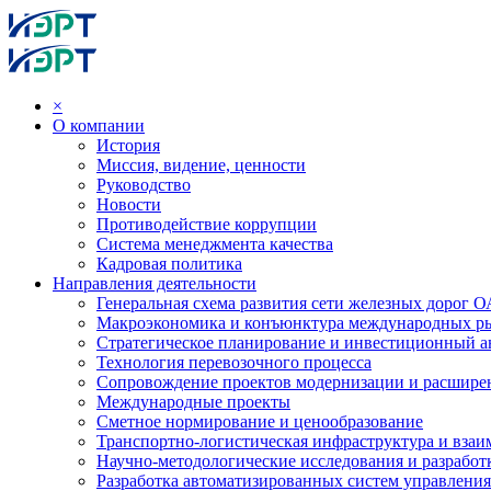
×
О компании
История
Миссия, видение, ценности
Руководство
Новости
Противодействие коррупции
Система менеджмента качества
Кадровая политика
Направления деятельности
Генеральная схема развития сети железных дорог
Макроэкономика и конъюнктура международных р
Стратегическое планирование и инвестиционный ан
Технология перевозочного процесса
Сопровождение проектов модернизации и расшире
Международные проекты
Сметное нормирование и ценообразование
Транспортно-логистическая инфраструктура и вза
Научно-методологические исследования и разработ
Разработка автоматизированных систем управления