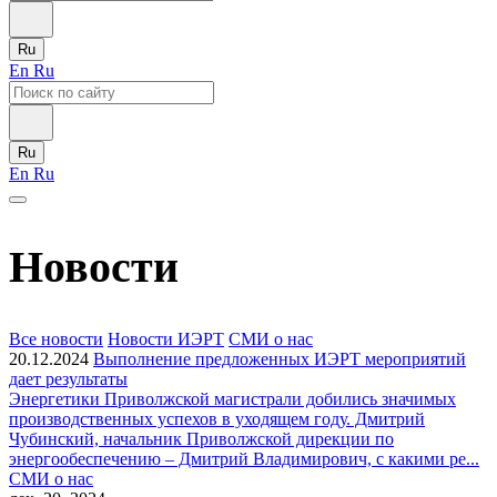
Ru
En
Ru
Ru
En
Ru
Новости
Все новости
Новости ИЭРТ
СМИ о нас
20.12.2024
Выполнение предложенных ИЭРТ мероприятий
дает результаты
Энергетики Приволжской магистрали добились значимых
производственных успехов в уходящем году. Дмитрий
Чубинский, начальник Приволжской дирекции по
энергообеспечению – Дмитрий Владимирович, с какими ре...
СМИ о нас