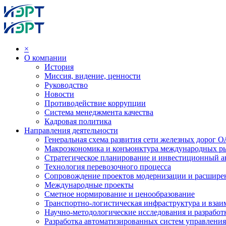
×
О компании
История
Миссия, видение, ценности
Руководство
Новости
Противодействие коррупции
Система менеджмента качества
Кадровая политика
Направления деятельности
Генеральная схема развития сети железных дорог
Макроэкономика и конъюнктура международных р
Стратегическое планирование и инвестиционный ан
Технология перевозочного процесса
Сопровождение проектов модернизации и расшире
Международные проекты
Сметное нормирование и ценообразование
Транспортно-логистическая инфраструктура и вза
Научно-методологические исследования и разработ
Разработка автоматизированных систем управления