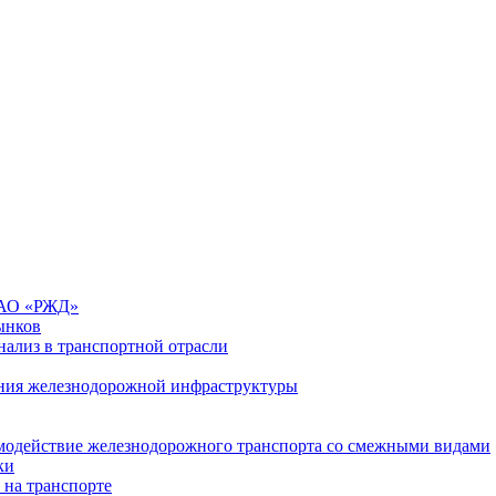
 ОАО «РЖД»
ынков
ализ в транспортной отрасли
ния железнодорожной инфраструктуры
имодействие железнодорожного транспорта со смежными видами
ки
 на транспорте